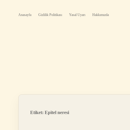
Anasayfa
Gizlilik Politikası
Yasal Uyarı
Hakkımızda
Etiket:
Epitel neresi