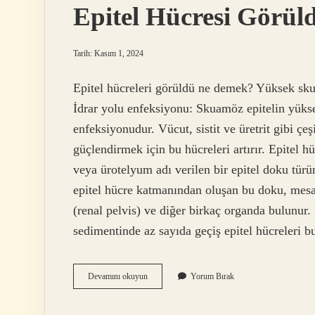
Epitel Hücresi Görü
Tarih: Kasım 1, 2024
Epitel hücreleri görüldü ne demek? Yüksek skuam
İdrar yolu enfeksiyonu: Skuamöz epitelin yükse
enfeksiyonudur. Vücut, sistit ve üretrit gibi ç
güçlendirmek için bu hücreleri artırır. Epitel h
veya ürotelyum adı verilen bir epitel doku tür
epitel hücre katmanından oluşan bu doku, mesan
(renal pelvis) ve diğer birkaç organda bulunur. 
sedimentinde az sayıda geçiş epitel hücreleri 
Epitel
Devamını okuyun
Yorum Bırak
Hücresi
Görüldü
Ne