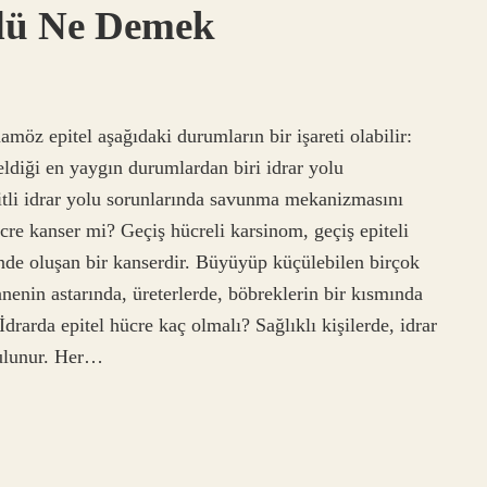
ldü Ne Demek
öz epitel aşağıdaki durumların bir işareti olabilir:
ldiği en yaygın durumlardan biri idrar yolu
eşitli idrar yolu sorunlarında savunma mekanizmasını
ücre kanser mi? Geçiş hücreli karsinom, geçiş epiteli
ünde oluşan bir kanserdir. Büyüyüp küçülebilen birçok
enin astarında, üreterlerde, böbreklerin bir kısmında
İdrarda epitel hücre kaç olmalı? Sağlıklı kişilerde, idrar
bulunur. Her…