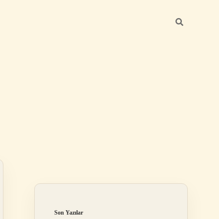
Sidebar
betci giriş
Son Yazılar