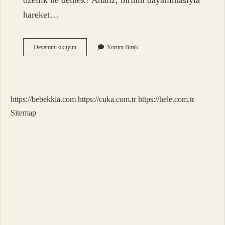
özellik ne demek? Analiz, birinin dayatılmasıyla
hareket…
Entelektüel
Devamını okuyun
Yorum Bırak
Olan
Ne
Demek
https://bebekkia.com
https://cuka.com.tr
https://hele.com.tr
Sitemap