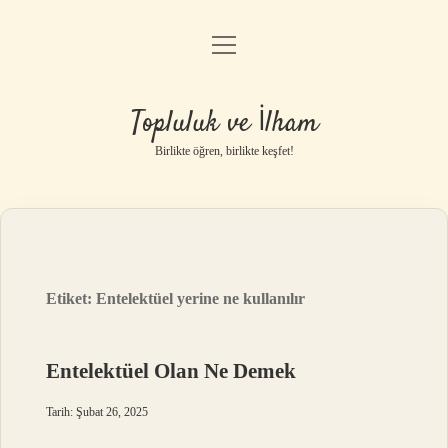
menüyü
Anasayfa
aç
Gizlilik Politikası
Topluluk ve İlham
Yasal Uyarı
Birlikte öğren, birlikte keşfet!
Hakkımızda
Etiket:
Entelektüel yerine ne kullanılır
Entelektüel Olan Ne Demek
Tarih: Şubat 26, 2025