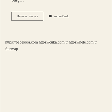
burç…
En
Devamını okuyun
Yorum Bırak
Gergin
Burç
Hangisi
https://bebekkia.com
https://cuka.com.tr
https://hele.com.tr
Sitemap