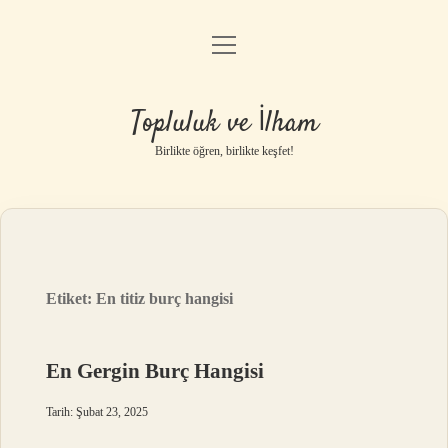
menüyü
Anasayfa
aç
Gizlilik Politikası
Topluluk ve İlham
Yasal Uyarı
Birlikte öğren, birlikte keşfet!
Hakkımızda
Etiket:
En titiz burç hangisi
En Gergin Burç Hangisi
Tarih: Şubat 23, 2025