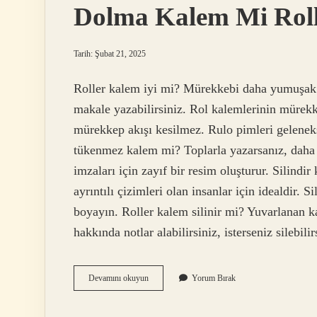
Dolma Kalem Mi Roll
Tarih: Şubat 21, 2025
Roller kalem iyi mi? Mürekkebi daha yumuşak ku
makale yazabilirsiniz. Rol kalemlerinin mürekk
mürekkep akışı kesilmez. Rulo pimleri gelenek
tükenmez kalem mi? Toplarla yazarsanız, daha a
imzaları için zayıf bir resim oluşturur. Silindi
ayrıntılı çizimleri olan insanlar için idealdir. S
boyayın. Roller kalem silinir mi? Yuvarlanan k
hakkında notlar alabilirsiniz, isterseniz silebili
Dolma
Devamını okuyun
Yorum Bırak
Kalem
Mi
Roller