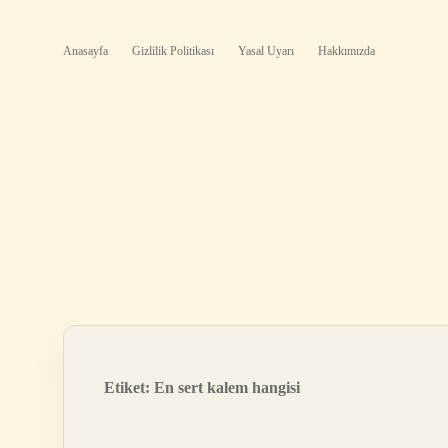
Anasayfa
Gizlilik Politikası
Yasal Uyarı
Hakkımızda
Etiket:
En sert kalem hangisi