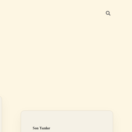
Sidebar
betci giriş
Son Yazılar