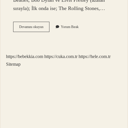
Beatles, Bob Dylan ve Elvis Presley (azalan
sırayla); İlk onda ise; The Rolling Stones,…
Dünyanın
Devamını okuyun
Yorum Bırak
En
Iyi
Şarkıcısı
Kim
https://bebekkia.com
https://cuka.com.tr
https://hele.com.tr
Sitemap