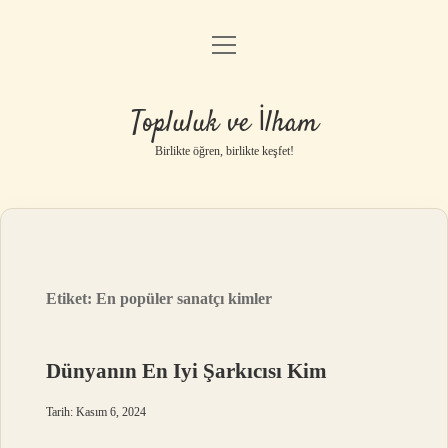
menüyü
Anasayfa
aç
Gizlilik Politikası
Topluluk ve İlham
Yasal Uyarı
Birlikte öğren, birlikte keşfet!
Hakkımızda
Etiket:
En popüler sanatçı kimler
Dünyanın En Iyi Şarkıcısı Kim
Tarih: Kasım 6, 2024