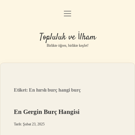
menüyü
Anasayfa
aç
Gizlilik Politikası
Topluluk ve İlham
Yasal Uyarı
Birlikte öğren, birlikte keşfet!
Hakkımızda
Etiket:
En hırslı burç hangi burç
En Gergin Burç Hangisi
Tarih: Şubat 23, 2025