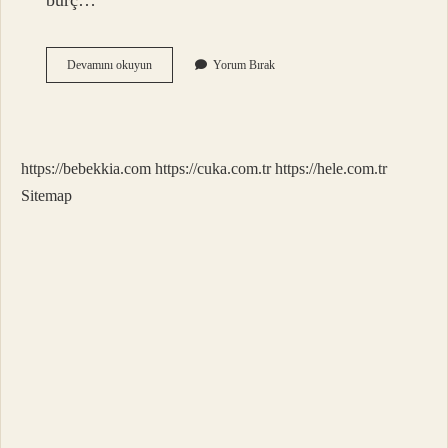
burç…
En
Devamını okuyun
Yorum Bırak
Gergin
Burç
Hangisi
https://bebekkia.com
https://cuka.com.tr
https://hele.com.tr
Sitemap