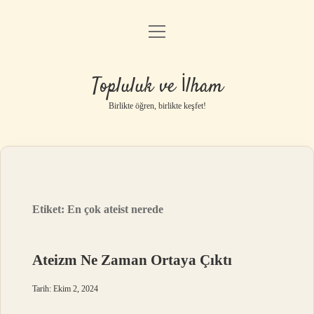
menüyü
Anasayfa
aç
Gizlilik Politikası
Topluluk ve İlham
Yasal Uyarı
Birlikte öğren, birlikte keşfet!
Hakkımızda
Etiket:
En çok ateist nerede
Ateizm Ne Zaman Ortaya Çıktı
Tarih: Ekim 2, 2024