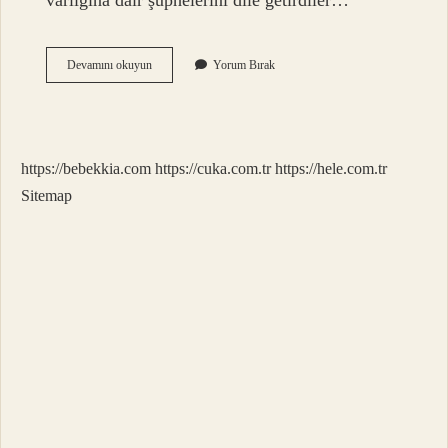
varlığına dair şüphelerini dile getirdiler…
Ateizm
Devamını okuyun
Yorum Bırak
Ne
Zaman
Ortaya
Çıktı
https://bebekkia.com
https://cuka.com.tr
https://hele.com.tr
Sitemap