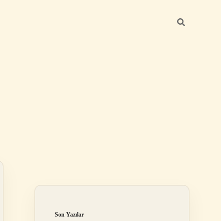
Sidebar
betci giriş
Son Yazılar