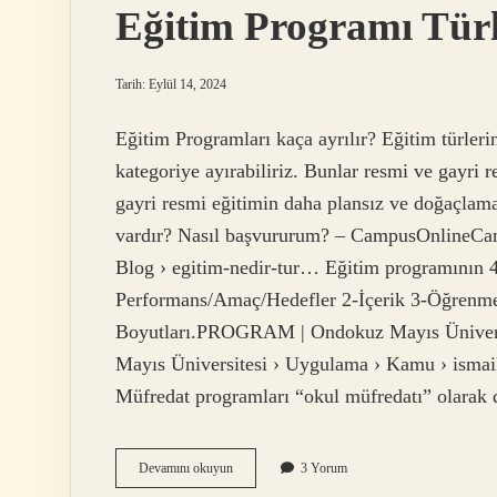
Eğitim Programı Türl
Tarih: Eylül 14, 2024
Eğitim Programları kaça ayrılır? Eğitim türleri
kategoriye ayırabiliriz. Bunlar resmi ve gayri 
gayri resmi eğitimin daha plansız ve doğaçlama
vardır? Nasıl başvururum? – CampusOnlineCam
Blog › egitim-nedir-tur… Eğitim programının 4
Performans/Amaç/Hedefler 2-İçerik 3-Öğrenm
Boyutları.PROGRAM | Ondokuz Mayıs Ünivers
Mayıs Üniversitesi › Uygulama › Kamu › ismai
Müfredat programları “okul müfredatı” olarak 
Eğitim
Devamını okuyun
3 Yorum
Programı