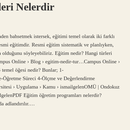
eri Nelerdir
nden bahsetmek istersek, eğitimi temel olarak iki farklı
resmi eğitimdir. Resmi eğitim sistematik ve planlıyken,
 olduğunu söyleyebiliriz. Eğitim nedir? Hangi türleri
pus Online › Blog › egitim-nedir-tur…Campus Online ›
 temel öğesi nedir? Bunlar; 1-
e-Öğretme Süreci 4-Ölçme ve Değerlendirme
itesi › Uygulama › Kamu › ismailgelenOMÜ | Ondokuz
lgelenPDF Eğitim öğretim programları nelerdir?
da adlandırılır.…