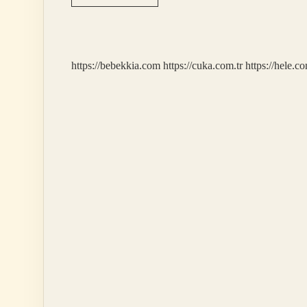
Ahret
Kardeşim
Deyiminin
Anlamı
Nedir
https://bebekkia.com
https://cuka.com.tr
https://hele.co