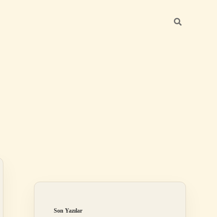
Sidebar
betci giriş
Son Yazılar