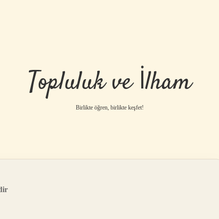
Topluluk ve İlham
Birlikte öğren, birlikte keşfet!
dir