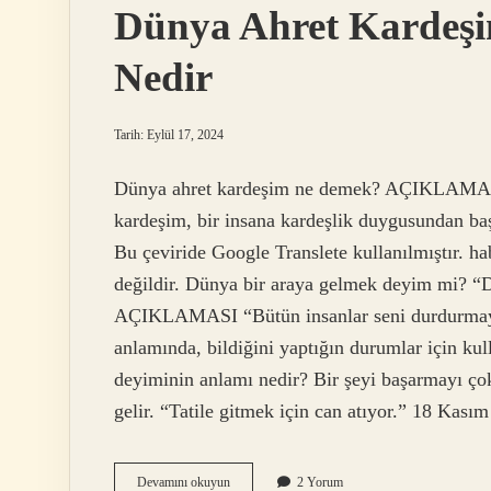
Dünya Ahret Kardeşi
Nedir
Tarih: Eylül 17, 2024
Dünya ahret kardeşim ne demek? AÇIKLAM
kardeşim, bir insana kardeşlik duygusundan baş
Bu çeviride Google Translete kullanılmıştır. h
değildir. Dünya bir araya gelmek deyim mi? 
AÇIKLAMASI “Bütün insanlar seni durdurmaya ç
anlamında, bildiğini yaptığın durumlar için kul
deyiminin anlamı nedir? Bir şeyi başarmayı ço
gelir. “Tatile gitmek için can atıyor.” 18 Ka
Dünya
Devamını okuyun
2 Yorum