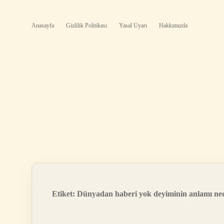
Anasayfa
Gizlilik Politikası
Yasal Uyarı
Hakkımızda
Etiket:
Dünyadan haberi yok deyiminin anlamı ne