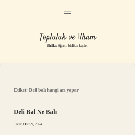
menüyü
Anasayfa
aç
Gizlilik Politikası
Topluluk ve İlham
Yasal Uyarı
Birlikte öğren, birlikte keşfet!
Hakkımızda
Etiket:
Deli balı hangi arı yapar
Deli Bal Ne Balı
Tarih: Ekim 9, 2024