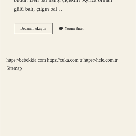
budur. Deli bal hangi çiçektir? Ayrıca orman
gülü balı, çılgın bal…
Deli
Devamını okuyun
Yorum Bırak
Bal
Ne
Balı
https://bebekkia.com
https://cuka.com.tr
https://hele.com.tr
Sitemap