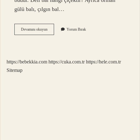
budur. Deli bal hangi çiçektir? Ayrıca orman
gülü balı, çılgın bal…
Deli
Devamını okuyun
Yorum Bırak
Bal
Ne
Balı
https://bebekkia.com
https://cuka.com.tr
https://hele.com.tr
Sitemap