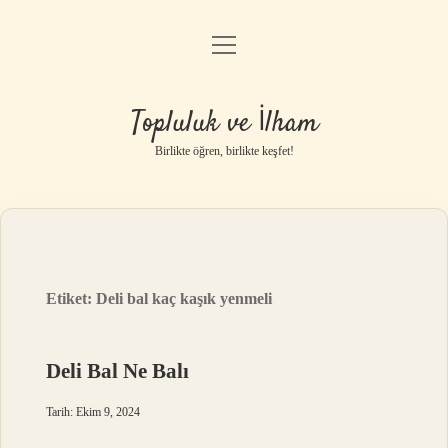
menüyü
Anasayfa
aç
Gizlilik Politikası
Topluluk ve İlham
Yasal Uyarı
Birlikte öğren, birlikte keşfet!
Hakkımızda
Etiket:
Deli bal kaç kaşık yenmeli
Deli Bal Ne Balı
Tarih: Ekim 9, 2024