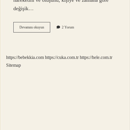
hareketini ve oluşunu, kişiye ve zamana göre
değişik…
Oluş
Devamını okuyun
2 Yorum
Fiili
Nasıl
Bulunur
https://bebekkia.com
https://cuka.com.tr
https://hele.com.tr
Sitemap