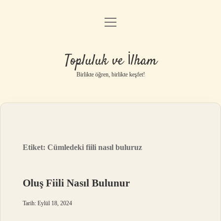
menüyü
Anasayfa
aç
Gizlilik Politikası
Topluluk ve İlham
Yasal Uyarı
Birlikte öğren, birlikte keşfet!
Hakkımızda
Etiket:
Cümledeki fiili nasıl buluruz
Oluş Fiili Nasıl Bulunur
Tarih: Eylül 18, 2024