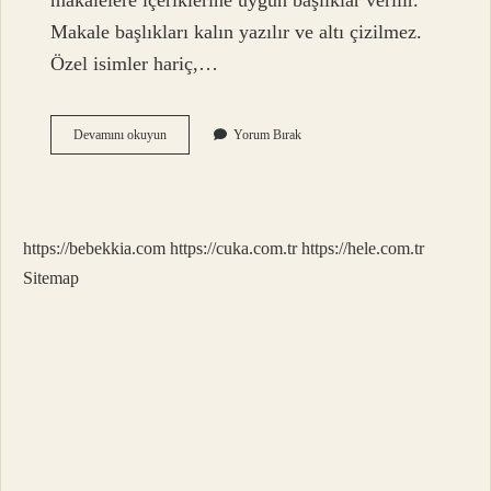
makalelere içeriklerine uygun başlıklar verilir.
Makale başlıkları kalın yazılır ve altı çizilmez.
Özel isimler hariç,…
Maddenin
Devamını okuyun
Yorum Bırak
Bendi
Ne
Demek
https://bebekkia.com
https://cuka.com.tr
https://hele.com.tr
Sitemap