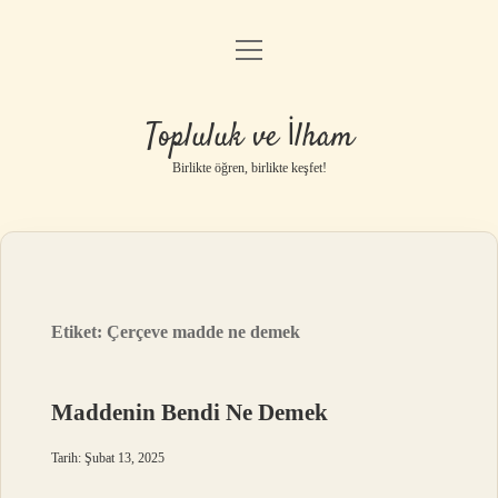
menüyü
Anasayfa
aç
Gizlilik Politikası
Topluluk ve İlham
Yasal Uyarı
Birlikte öğren, birlikte keşfet!
Hakkımızda
Etiket:
Çerçeve madde ne demek
Maddenin Bendi Ne Demek
Tarih: Şubat 13, 2025