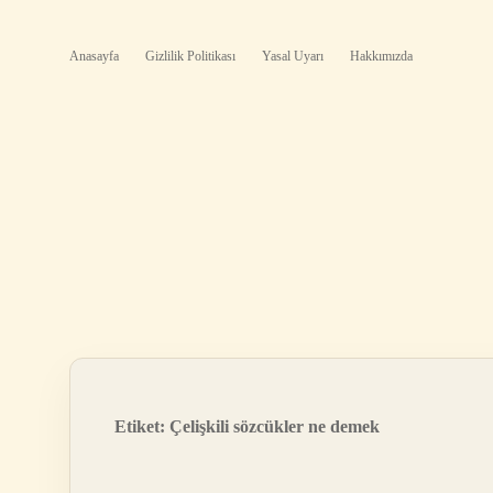
Anasayfa
Gizlilik Politikası
Yasal Uyarı
Hakkımızda
Etiket:
Çelişkili sözcükler ne demek