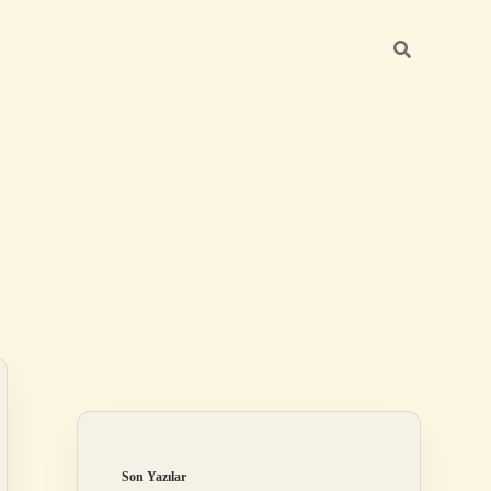
Sidebar
betci giriş
Son Yazılar