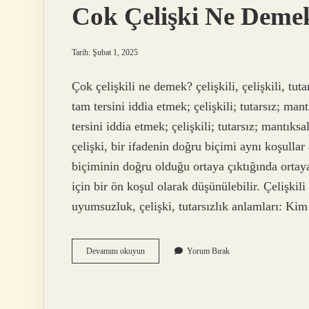
Cok Çelişki Ne Deme
Tarih: Şubat 1, 2025
Çok çelişkili ne demek? çelişkili, çelişkili, tut
tam tersini iddia etmek; çelişkili; tutarsız; mantı
tersini iddia etmek; çelişkili; tutarsız; mantıksa
çelişki, bir ifadenin doğru biçimi aynı koşulla
biçiminin doğru olduğu ortaya çıktığında ortay
için bir ön koşul olarak düşünülebilir. Çelişkil
uyumsuzluk, çelişki, tutarsızlık anlamları: Kim 
Cok
Devamını okuyun
Yorum Bırak
Çelişki
Ne
Demek