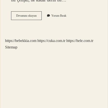
bir çelişki, ne kadar derin bir…
Cok
Devamını okuyun
Yorum Bırak
Çelişki
Ne
Demek
https://bebekkia.com
https://cuka.com.tr
https://hele.com.tr
Sitemap