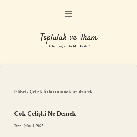
menüyü
Anasayfa
aç
Gizlilik Politikası
Topluluk ve İlham
Yasal Uyarı
Birlikte öğren, birlikte keşfet!
Hakkımızda
Etiket:
Çelişkili davranmak ne demek
Cok Çelişki Ne Demek
Tarih: Şubat 1, 2025