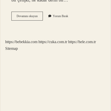
bir çelişki, ne kadar derin bir…
Cok
Devamını okuyun
Yorum Bırak
Çelişki
Ne
Demek
https://bebekkia.com
https://cuka.com.tr
https://hele.com.tr
Sitemap