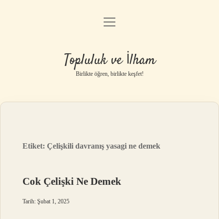
menüyü
Anasayfa
aç
Gizlilik Politikası
Topluluk ve İlham
Yasal Uyarı
Birlikte öğren, birlikte keşfet!
Hakkımızda
Etiket:
Çelişkili davranış yasagi ne demek
Cok Çelişki Ne Demek
Tarih: Şubat 1, 2025