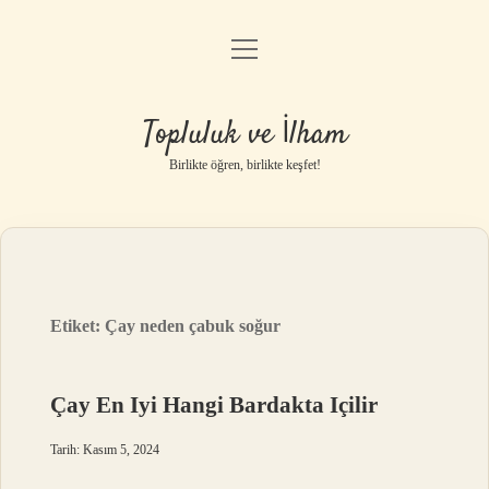
menüyü
Anasayfa
aç
Gizlilik Politikası
Topluluk ve İlham
Yasal Uyarı
Birlikte öğren, birlikte keşfet!
Hakkımızda
Etiket:
Çay neden çabuk soğur
Çay En Iyi Hangi Bardakta Içilir
Tarih: Kasım 5, 2024