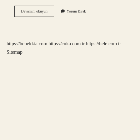
Çay
Devamını okuyun
Yorum Bırak
En
Iyi
Hangi
Bardakta
Içilir
https://bebekkia.com
https://cuka.com.tr
https://hele.com.tr
Sitemap