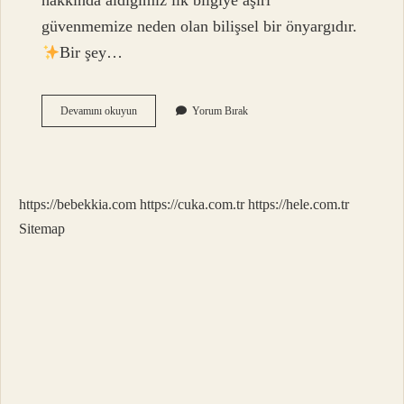
hakkında aldığımız ilk bilgiye aşırı
güvenmemize neden olan bilişsel bir önyargıdır.
Bir şey…
Çapalama
Devamını okuyun
Yorum Bırak
Hareketi
Nedir
https://bebekkia.com
https://cuka.com.tr
https://hele.com.tr
Sitemap