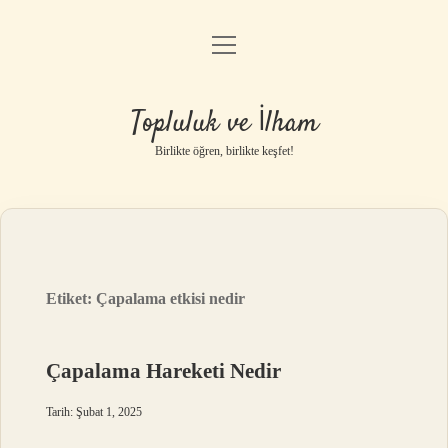
menüyü
Anasayfa
aç
Gizlilik Politikası
Topluluk ve İlham
Yasal Uyarı
Birlikte öğren, birlikte keşfet!
Hakkımızda
Etiket:
Çapalama etkisi nedir
Çapalama Hareketi Nedir
Tarih: Şubat 1, 2025