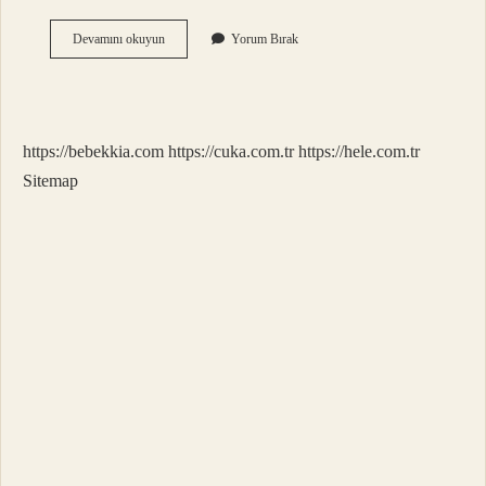
Çay
Devamını okuyun
Yorum Bırak
En
Iyi
Hangi
Bardakta
Içilir
https://bebekkia.com
https://cuka.com.tr
https://hele.com.tr
Sitemap