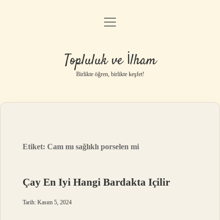
menüyü
Anasayfa
aç
Gizlilik Politikası
Topluluk ve İlham
Yasal Uyarı
Birlikte öğren, birlikte keşfet!
Hakkımızda
Etiket:
Cam mı sağlıklı porselen mi
Çay En Iyi Hangi Bardakta Içilir
Tarih: Kasım 5, 2024