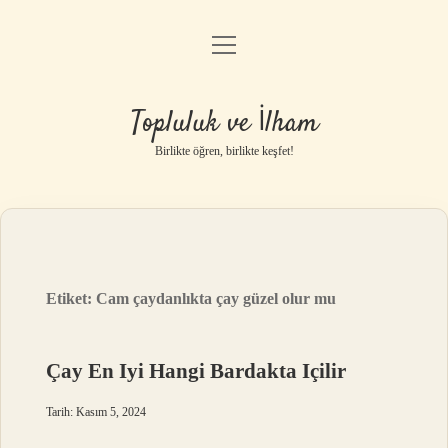
menüyü
Anasayfa
aç
Gizlilik Politikası
Topluluk ve İlham
Yasal Uyarı
Birlikte öğren, birlikte keşfet!
Hakkımızda
Etiket:
Cam çaydanlıkta çay güzel olur mu
Çay En Iyi Hangi Bardakta Içilir
Tarih: Kasım 5, 2024