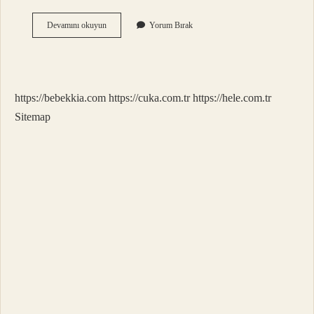
Çay
Devamını okuyun
Yorum Bırak
En
Iyi
Hangi
Bardakta
Içilir
https://bebekkia.com
https://cuka.com.tr
https://hele.com.tr
Sitemap