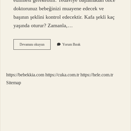
edilmesi gerekebilir. Tedaviye başlamadan önce
doktorunuz bebeğinizi muayene edecek ve
başının şeklini kontrol edecektir. Kafa şekli kaç
yaşında oturur? Zamanla,…
Kafa
Devamını okuyun
Yorum Bırak
Şekil
Bozukluğu
Neden
Olur
https://bebekkia.com
https://cuka.com.tr
https://hele.com.tr
Sitemap