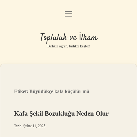
menüyü
Anasayfa
aç
Gizlilik Politikası
Topluluk ve İlham
Yasal Uyarı
Birlikte öğren, birlikte keşfet!
Hakkımızda
Etiket:
Büyüdükçe kafa küçülür mü
Kafa Şekil Bozukluğu Neden Olur
Tarih: Şubat 11, 2025