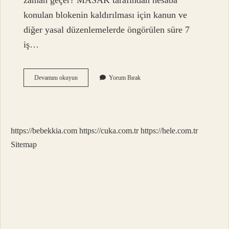
zaman geçer? MASAK tarafından hesaba
konulan blokenin kaldırılması için kanun ve
diğer yasal düzenlemelerde öngörülen süre 7
iş…
Blok
Devamını okuyun
Yorum Bırak
Tutar
Ne
Demek
https://bebekkia.com
https://cuka.com.tr
https://hele.com.tr
Sitemap