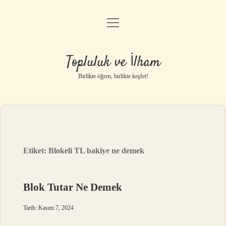
menüyü
Anasayfa
aç
Gizlilik Politikası
Topluluk ve İlham
Yasal Uyarı
Birlikte öğren, birlikte keşfet!
Hakkımızda
Etiket:
Blokeli TL bakiye ne demek
Blok Tutar Ne Demek
Tarih: Kasım 7, 2024