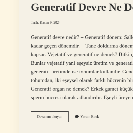
Generatif Devre Ne 
Tarih: Kasım 9, 2024
Generatif devre nedir? – Generatif dönem: Sa
kadar geçen dönemdir. – Tane doldurma dönem
kapsar. Vejetatif ve generatif ne demek? Bitki ç
Bunlar vejetatif yani eşeysiz üretim ve generatif
generatif üretimde ise tohumlar kullanılır. Gen
tohumdan, iki eşeysel olarak farklı hücrenin bi
Generatif organ ne demek? Erkek gamet küçük v
sperm hücresi olarak adlandırılır. Eşeyli üreye
Generatif
Devamını okuyun
Yorum Bırak
Devre
Ne
Demek