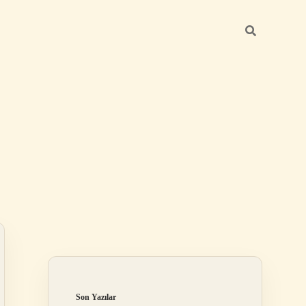
Sidebar
betci giriş
Son Yazılar