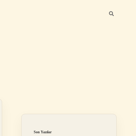
Sidebar
betci giriş
Son Yazılar