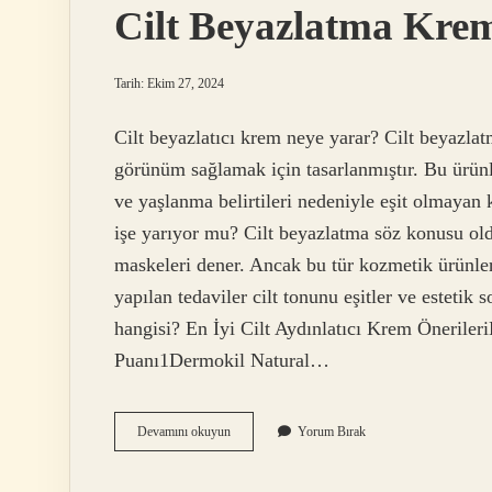
Cilt Beyazlatma Krem
Tarih: Ekim 27, 2024
Cilt beyazlatıcı krem neye yarar? Cilt beyazlat
görünüm sağlamak için tasarlanmıştır. Bu ürünler
ve yaşlanma belirtileri nedeniyle eşit olmayan k
işe yarıyor mu? Cilt beyazlatma söz konusu old
maskeleri dener. Ancak bu tür kozmetik ürünler 
yapılan tedaviler cilt tonunu eşitler ve estetik 
hangisi? En İyi Cilt Aydınlatıcı Krem Öneriler
Puanı1Dermokil Natural…
Cilt
Devamını okuyun
Yorum Bırak
Beyazlatma
Kremi
Nedir