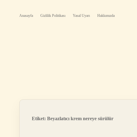
Anasayfa
Gizlilik Politikası
Yasal Uyarı
Hakkımızda
Etiket:
Beyazlatıcı krem nereye sürülür