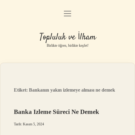
menüyü
Anasayfa
aç
Gizlilik Politikası
Topluluk ve İlham
Yasal Uyarı
Birlikte öğren, birlikte keşfet!
Hakkımızda
Etiket:
Bankanın yakın izlemeye alması ne demek
Banka Izleme Süreci Ne Demek
Tarih: Kasım 5, 2024