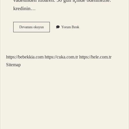
vadesinden itibaren. 30 gün içinde ödenmezse.
kredinin…
Banka
Devamını okuyun
Yorum Bırak
Izleme
Süreci
Ne
Demek
https://bebekkia.com
https://cuka.com.tr
https://hele.com.tr
Sitemap