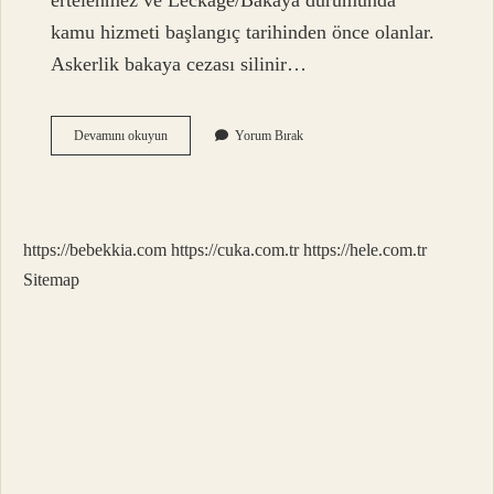
ertelenmez ve Leckage/Bakaya durumunda
kamu hizmeti başlangıç ​​tarihinden önce olanlar.
Askerlik bakaya cezası silinir…
Bakaya
Devamını okuyun
Yorum Bırak
Cezası
Sicile
Işler
Mi
https://bebekkia.com
https://cuka.com.tr
https://hele.com.tr
Sitemap