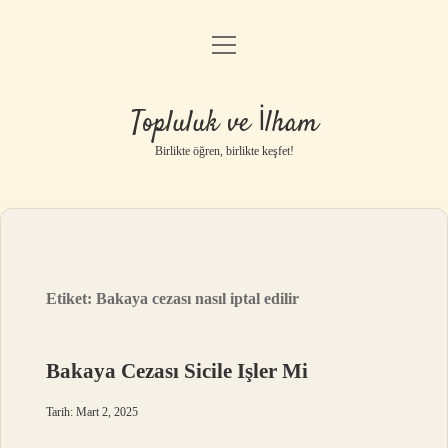
menüyü
Anasayfa
aç
Gizlilik Politikası
Topluluk ve İlham
Yasal Uyarı
Birlikte öğren, birlikte keşfet!
Hakkımızda
Etiket:
Bakaya cezası nasıl iptal edilir
Bakaya Cezası Sicile Işler Mi
Tarih: Mart 2, 2025