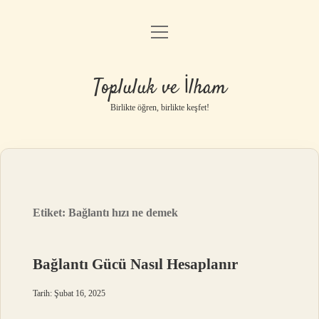
menüyü
Anasayfa
aç
Gizlilik Politikası
Topluluk ve İlham
Yasal Uyarı
Birlikte öğren, birlikte keşfet!
Hakkımızda
Etiket:
Bağlantı hızı ne demek
Bağlantı Gücü Nasıl Hesaplanır
Tarih: Şubat 16, 2025