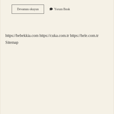
Bağlantı
Devamını okuyun
Yorum Bırak
Gücü
Nasıl
Hesaplanır
https://bebekkia.com
https://cuka.com.tr
https://hele.com.tr
Sitemap