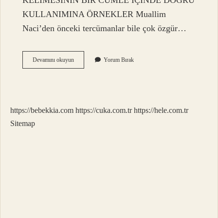
KELİMESİNİN BİR CÜMLE İÇİNDE DOĞRU
KULLANIMINA ÖRNEKLER Muallim
Naci’den önceki tercümanlar bile çok özgür…
Istiklal
Devamını okuyun
Yorum Bırak
Cümle
Içinde
Nasıl
Kullanılır
https://bebekkia.com
https://cuka.com.tr
https://hele.com.tr
Sitemap