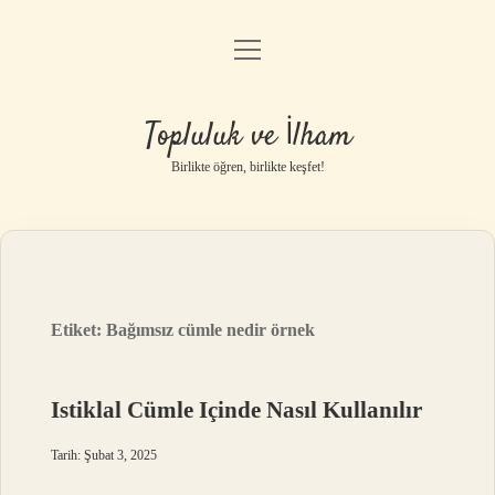
menüyü
Anasayfa
aç
Gizlilik Politikası
Topluluk ve İlham
Yasal Uyarı
Birlikte öğren, birlikte keşfet!
Hakkımızda
Etiket:
Bağımsız cümle nedir örnek
Istiklal Cümle Içinde Nasıl Kullanılır
Tarih: Şubat 3, 2025