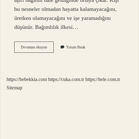
aşırı bağımlı hale geldiğinde ortaya çıkar. Kişi
bu nesneler olmadan hayatta kalamayacağını,
üretken olamayacağını ve işe yaramadığını
düşünür. Bağımlılık ilkesi…
Bağımlılık
Devamını okuyun
Yorum Bırak
Ne
Demek
Felsefe
https://bebekkia.com
https://cuka.com.tr
https://hele.com.tr
Sitemap