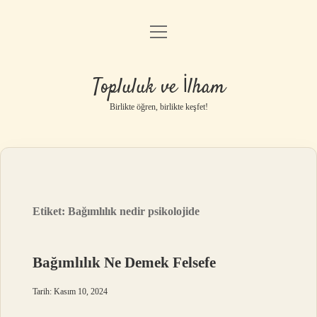
menüyü
Anasayfa
aç
Gizlilik Politikası
Topluluk ve İlham
Yasal Uyarı
Birlikte öğren, birlikte keşfet!
Hakkımızda
Etiket:
Bağımlılık nedir psikolojide
Bağımlılık Ne Demek Felsefe
Tarih: Kasım 10, 2024