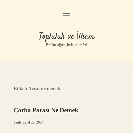
menüyü
Anasayfa
aç
Gizlilik Politikası
Topluluk ve İlham
Yasal Uyarı
Birlikte öğren, birlikte keşfet!
Hakkımızda
Etiket:
Avrat ne demek
Çorba Parası Ne Demek
Tarih: Eylül 22, 2024