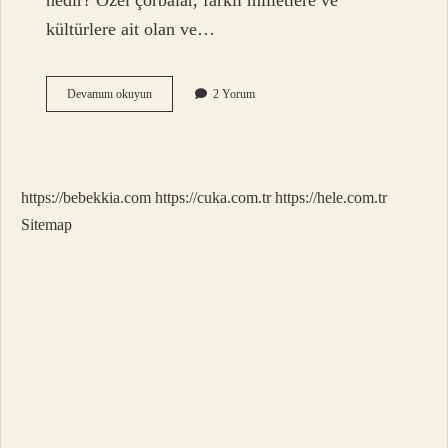
nedir? Özel çorbalar, farklı milletlere ve
kültürlere ait olan ve…
Çorba
Devamını okuyun
2 Yorum
Parası
Ne
Demek
https://bebekkia.com
https://cuka.com.tr
https://hele.com.tr
Sitemap