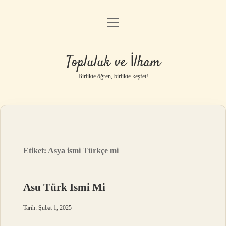
menüyü
Anasayfa
aç
Gizlilik Politikası
Topluluk ve İlham
Yasal Uyarı
Birlikte öğren, birlikte keşfet!
Hakkımızda
Etiket:
Asya ismi Türkçe mi
Asu Türk Ismi Mi
Tarih: Şubat 1, 2025