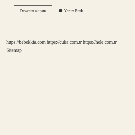
Asu
Devamını okuyun
Yorum Bırak
Türk
Ismi
Mi
https://bebekkia.com
https://cuka.com.tr
https://hele.com.tr
Sitemap