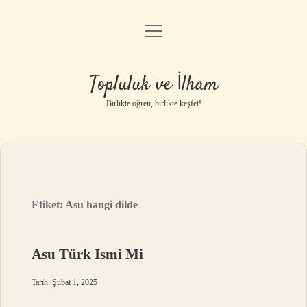
menüyü
Anasayfa
aç
Gizlilik Politikası
Topluluk ve İlham
Yasal Uyarı
Birlikte öğren, birlikte keşfet!
Hakkımızda
Etiket:
Asu hangi dilde
Asu Türk Ismi Mi
Tarih: Şubat 1, 2025