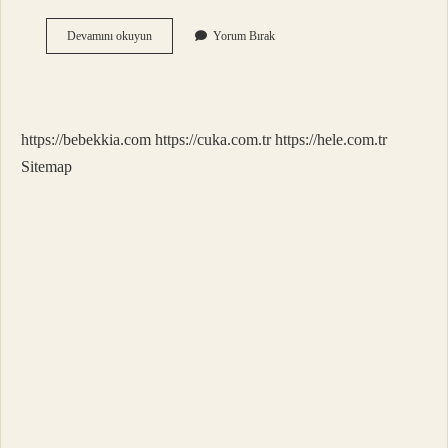
Asu
Devamını okuyun
Yorum Bırak
Türk
Ismi
Mi
https://bebekkia.com
https://cuka.com.tr
https://hele.com.tr
Sitemap