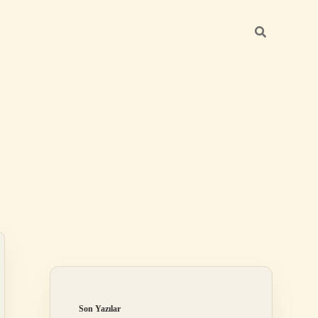
Sidebar
betci giriş
Son Yazılar