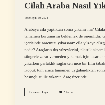
Cilalı Araba Nasıl Yı
Tarih: Eylül 19, 2024
Arabaya cila yaptıktan sonra yıkanır mı? Cilal
tamamen kurumasını beklemek de önemlidir. Gene
içerisinde aracınızı yıkarsanız cila yüzeye düz
nedir? Araçların dış yüzeylerini, plastik aksamla
süngerle zarar vermeden yıkamak için tasarlanm
yıkarken parlaklık sağlarken ince bir film tab
Köpük tüm araca tamamen uygulandıktan sonra,
basınçlı su ile yıkanır. Araç üzerinde…
Cilalı
Devamını okuyun
2 Yorum
Araba
Nasıl
Yıkanır