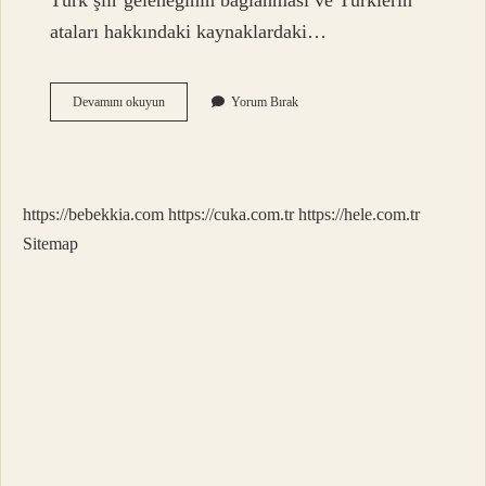
Türk şiir geleneğinin bağlanması ve Türklerin
ataları hakkındaki kaynaklardaki…
Aşıklık
Devamını okuyun
Yorum Bırak
Geleneği
Nedir
Kısaca
Eodev
https://bebekkia.com
https://cuka.com.tr
https://hele.com.tr
Sitemap