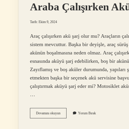
Araba Çalışırken Ak
Tarih: Ekim 9, 2024
Araç çalışırken akü şarj olur mu? Araçların çalı
sistem mevcuttur. Başka bir deyişle, araç sürüş s
akünün boşalmasına neden olmaz. Araç çalışırk
esnasında aküyü şarj edebilirken, boş bir akünün
Zayıflamış ve boş aküler durumunda, yapıları ş
etmekten başka bir seçenek akü servisine başv
çalıştırmak aküyü şarj eder mi? Motosiklet aküsü
…
Araba
Devamını okuyun
Yorum Bırak
Çalışırken
Aküyü
Şarj