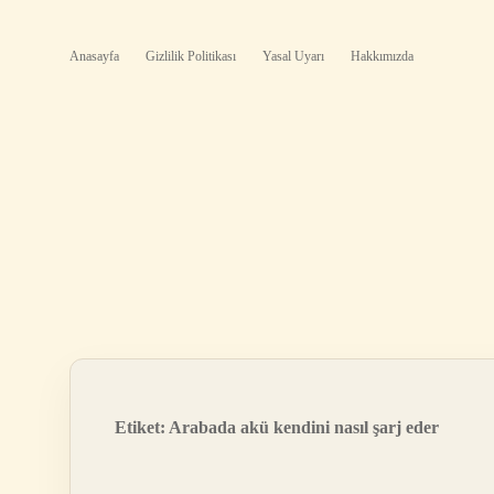
Anasayfa
Gizlilik Politikası
Yasal Uyarı
Hakkımızda
Etiket:
Arabada akü kendini nasıl şarj eder