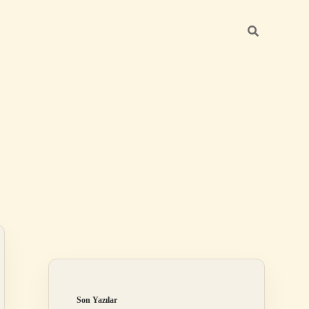
Sidebar
betci giriş
Son Yazılar