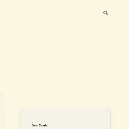
Sidebar
betci giriş
Son Yazılar