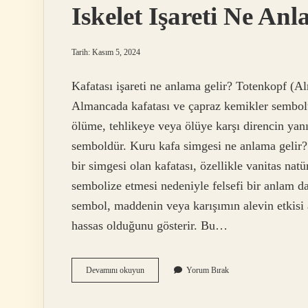
Iskelet Işareti Ne An
Tarih: Kasım 5, 2024
Kafatası işareti ne anlama gelir? Totenkopf (A
Almancada kafatası ve çapraz kemikler sembol
ölüme, tehlikeye veya ölüye karşı direncin yanı s
semboldür. Kuru kafa simgesi ne anlama gelir?
bir simgesi olan kafatası, özellikle vanitas natü
sembolize etmesi nedeniyle felsefi bir anlam d
sembol, maddenin veya karışımın alevin etkisi 
hassas olduğunu gösterir. Bu…
Iskelet
Devamını okuyun
Yorum Bırak
Işareti
Ne
Anlama