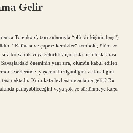
lama Gelir
lmanca Totenkopf, tam anlamıyla “ölü bir kişinin başı”)
üdür. “Kafatası ve çapraz kemikler” sembolü, ölüm ve
ıra korsanlık veya zehirlilik için eski bir uluslararası
 Savaşlardaki öneminin yanı sıra, ölümün kabul edilen
rmort eserlerinde, yaşamın kırılganlığını ve kısalığını
a taşımaktadır. Kuru kafa levhası ne anlama gelir? Bu
altında patlayabileceğini veya şok ve sürtünmeye karşı