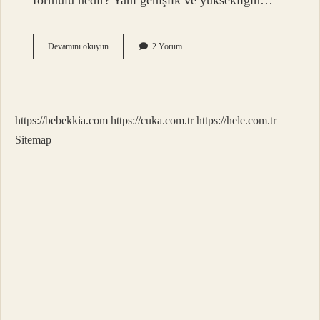
formülü nedir? Yani genişlik ve yüksekliğin…
Karenin
Devamını okuyun
2 Yorum
Alan
Formülü
Nedir
https://bebekkia.com
https://cuka.com.tr
https://hele.com.tr
Sitemap