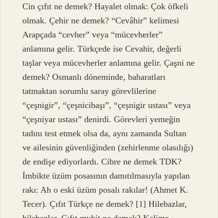
Cin çıfıt ne demek? Hayalet olmak: Çok öfkeli
olmak. Çehir ne demek? “Cevâhir” kelimesi
Arapçada “cevher” veya “mücevherler”
anlamına gelir. Türkçede ise Cevahir, değerli
taşlar veya mücevherler anlamına gelir. Çaşni ne
demek? Osmanlı döneminde, baharatları
tatmaktan sorumlu saray görevlilerine
“çeşnigir”, “çeşnicibaşı”, “çeşnigir ustası” veya
“çeşniyar ustası” denirdi. Görevleri yemeğin
tadını test etmek olsa da, aynı zamanda Sultan
ve ailesinin güvenliğinden (zehirlenme olasılığı)
de endişe ediyorlardı. Cibre ne demek TDK?
İmbikte üzüm posasının damıtılmasıyla yapılan
rakı: Ah o eski üzüm posalı rakılar! (Ahmet K.
Tecer). Çıfıt Türkçe ne demek? [1] Hilebazlar,