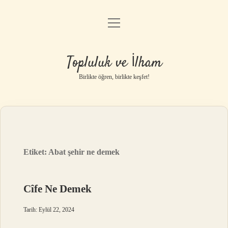
menüyü
Anasayfa
aç
Gizlilik Politikası
Topluluk ve İlham
Yasal Uyarı
Birlikte öğren, birlikte keşfet!
Hakkımızda
Etiket:
Abat şehir ne demek
Cîfe Ne Demek
Tarih: Eylül 22, 2024