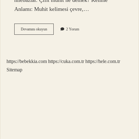
hilebazlar. Çıfıt muhit ne demek? Kelime
Anlamı: Muhit kelimesi çevre,…
Cîfe
Devamını okuyun
2 Yorum
Ne
Demek
https://bebekkia.com
https://cuka.com.tr
https://hele.com.tr
Sitemap