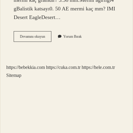
mermi kaç gramdır? 5.56 mm.Mermi ağırlığı4
gBalistik katsayı0. 50 AE mermi kaç mm? IMI
Desert EagleDesert…
50
Devamını okuyun
Yorum Bırak
Adet
9Mm
Mermi
Kaç
Gram
https://bebekkia.com
https://cuka.com.tr
https://hele.com.tr
Sitemap