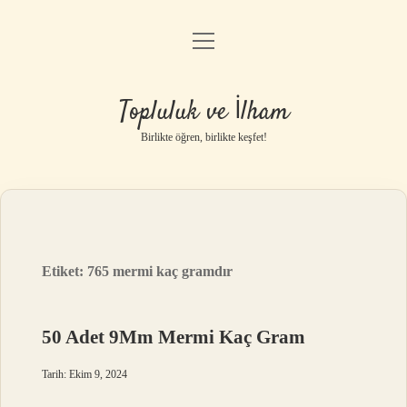
menüyü
Anasayfa
aç
Gizlilik Politikası
Topluluk ve İlham
Yasal Uyarı
Birlikte öğren, birlikte keşfet!
Hakkımızda
Etiket:
765 mermi kaç gramdır
50 Adet 9Mm Mermi Kaç Gram
Tarih: Ekim 9, 2024