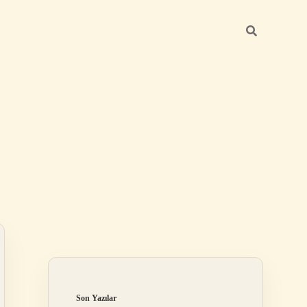
Sidebar
betci giriş
Son Yazılar