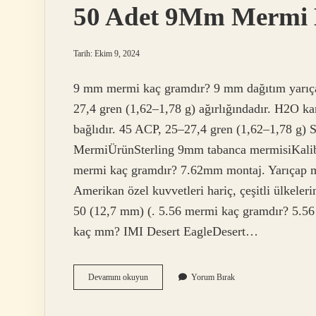
50 Adet 9Mm Mermi
Tarih: Ekim 9, 2024
9 mm mermi kaç gramdır? 9 mm dağıtım yarıç
27,4 gren (1,62–1,78 g) ağırlığındadır. H2O kar
bağlıdır. 45 ACP, 25–27,4 gren (1,62–1,78 g)
MermiÜrünSterling 9mm tabanca mermisiKal
mermi kaç gramdır? 7.62mm montaj. Yarıçap ma
Amerikan özel kuvvetleri hariç, çeşitli ülkeleri
50 (12,7 mm) (. 5.56 mermi kaç gramdır? 5.56
kaç mm? IMI Desert EagleDesert…
50
Devamını okuyun
Yorum Bırak
Adet
9Mm
Mermi