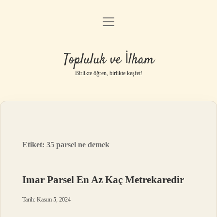
menüyü
Anasayfa
aç
Gizlilik Politikası
Topluluk ve İlham
Yasal Uyarı
Birlikte öğren, birlikte keşfet!
Hakkımızda
Etiket:
35 parsel ne demek
Imar Parsel En Az Kaç Metrekaredir
Tarih: Kasım 5, 2024