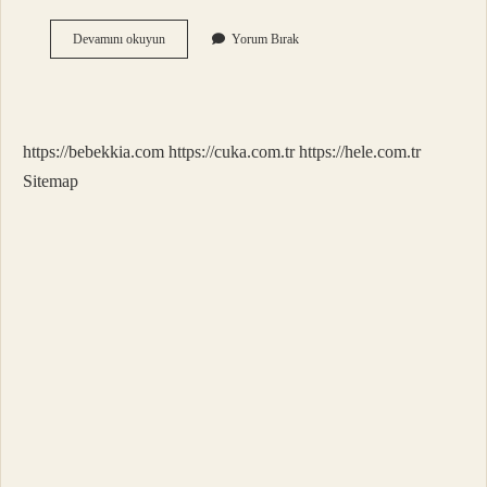
Imar
Devamını okuyun
Yorum Bırak
Parsel
En
Az
Kaç
Metrekaredir
https://bebekkia.com
https://cuka.com.tr
https://hele.com.tr
Sitemap