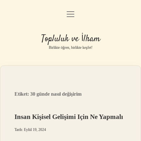
menüyü
Anasayfa
aç
Gizlilik Politikası
Topluluk ve İlham
Yasal Uyarı
Birlikte öğren, birlikte keşfet!
Hakkımızda
Etiket:
30 günde nasıl değişirim
Insan Kişisel Gelişimi Için Ne Yapmalı
Tarih: Eylül 19, 2024