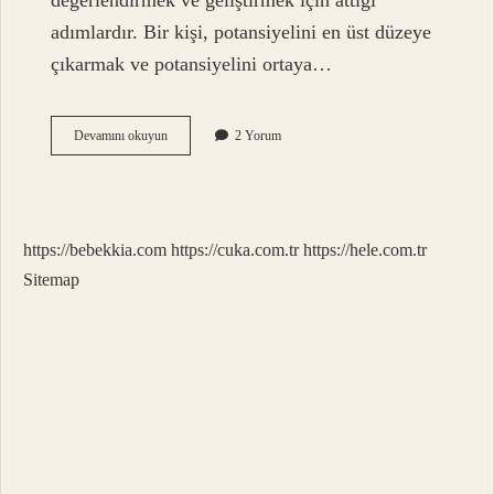
değerlendirmek ve geliştirmek için attığı
adımlardır. Bir kişi, potansiyelini en üst düzeye
çıkarmak ve potansiyelini ortaya…
Insan
Devamını okuyun
2 Yorum
Kişisel
Gelişimi
Için
Ne
Yapmalı
https://bebekkia.com
https://cuka.com.tr
https://hele.com.tr
Sitemap