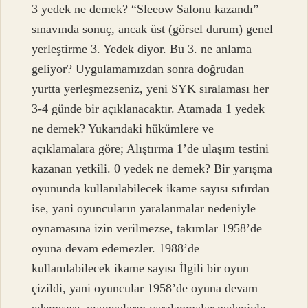
3 yedek ne demek? “Sleeow Salonu kazandı”
sınavında sonuç, ancak üst (görsel durum) genel
yerleştirme 3. Yedek diyor. Bu 3. ne anlama
geliyor? Uygulamamızdan sonra doğrudan
yurtta yerleşmezseniz, yeni SYK sıralaması her
3-4 günde bir açıklanacaktır. Atamada 1 yedek
ne demek? Yukarıdaki hükümlere ve
açıklamalara göre; Alıştırma 1’de ulaşım testini
kazanan yetkili. 0 yedek ne demek? Bir yarışma
oyununda kullanılabilecek ikame sayısı sıfırdan
ise, yani oyuncuların yaralanmalar nedeniyle
oynamasına izin verilmezse, takımlar 1958’de
oyuna devam edemezler. 1988’de
kullanılabilecek ikame sayısı İlgili bir oyun
çizildi, yani oyuncular 1958’de oyuna devam