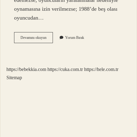
edemezse, oyuncuların yaralanmalar nedeniyle
oynamasına izin verilmezse; 1988’de beş olası
oyuncudan…
6
Devamını okuyun
Yorum Bırak
Yedek
Ne
Demek
https://bebekkia.com
https://cuka.com.tr
https://hele.com.tr
Sitemap