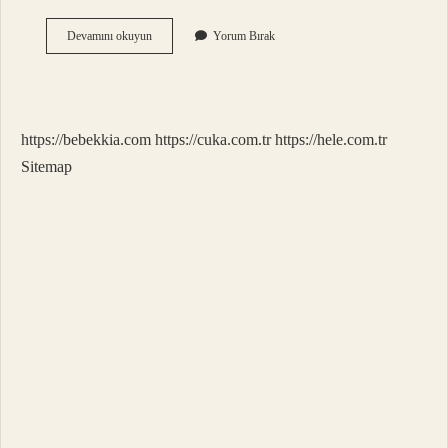
Akıl
Devamını okuyun
Yorum Bırak
Dişi
Neden
Ağrır
https://bebekkia.com
https://cuka.com.tr
https://hele.com.tr
Sitemap