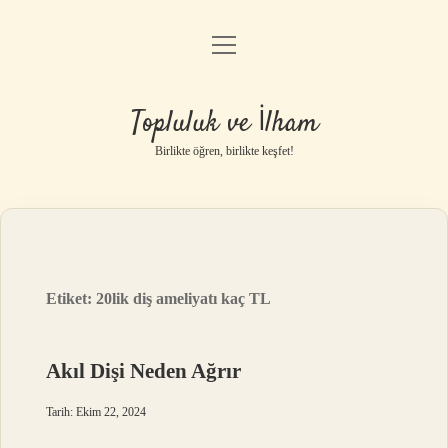
menüyü
Anasayfa
aç
Gizlilik Politikası
Topluluk ve İlham
Yasal Uyarı
Birlikte öğren, birlikte keşfet!
Hakkımızda
Etiket:
20lik diş ameliyatı kaç TL
Akıl Dişi Neden Ağrır
Tarih: Ekim 22, 2024