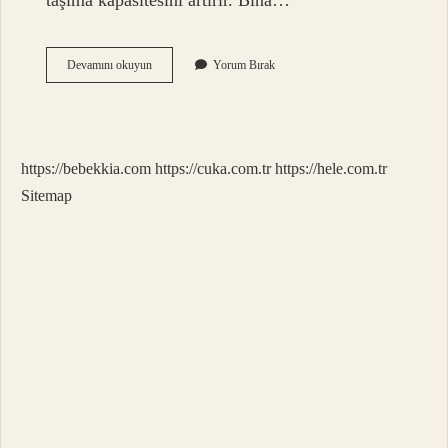
taşıma kapasitesini artırır. Bina…
Radikal
Devamını okuyun
Yorum Bırak
Temel
Nedir
https://bebekkia.com
https://cuka.com.tr
https://hele.com.tr
Sitemap