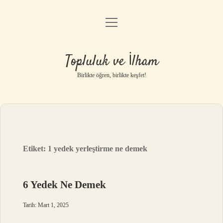
menüyü
Anasayfa
aç
Gizlilik Politikası
Topluluk ve İlham
Yasal Uyarı
Birlikte öğren, birlikte keşfet!
Hakkımızda
Etiket:
1 yedek yerleştirme ne demek
6 Yedek Ne Demek
Tarih: Mart 1, 2025