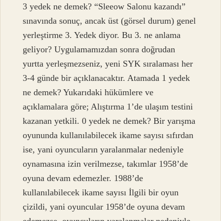
3 yedek ne demek? “Sleeow Salonu kazandı”
sınavında sonuç, ancak üst (görsel durum) genel
yerleştirme 3. Yedek diyor. Bu 3. ne anlama
geliyor? Uygulamamızdan sonra doğrudan
yurtta yerleşmezseniz, yeni SYK sıralaması her
3-4 günde bir açıklanacaktır. Atamada 1 yedek
ne demek? Yukarıdaki hükümlere ve
açıklamalara göre; Alıştırma 1’de ulaşım testini
kazanan yetkili. 0 yedek ne demek? Bir yarışma
oyununda kullanılabilecek ikame sayısı sıfırdan
ise, yani oyuncuların yaralanmalar nedeniyle
oynamasına izin verilmezse, takımlar 1958’de
oyuna devam edemezler. 1988’de
kullanılabilecek ikame sayısı İlgili bir oyun
çizildi, yani oyuncular 1958’de oyuna devam